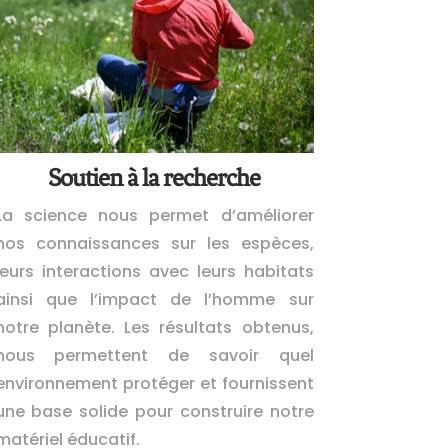
Soutien à la recherche
La science nous permet d’améliorer
nos connaissances sur les espèces,
leurs interactions avec leurs habitats
ainsi que l’impact de l’homme sur
notre planète. Les résultats obtenus,
nous permettent de savoir quel
environnement protéger et fournissent
une base solide pour construire notre
matériel éducatif.