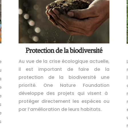
Protection de la biodiversité
Au vue de la crise écologique actuelle,
e
il est important de faire de la
u
protection de la biodiversité une
a
priorité. One Nature
Foundation
e
développe des projets qui visent à
e
protéger directement les espèces ou
s
par l’amélioration de leurs habitats.
e
s