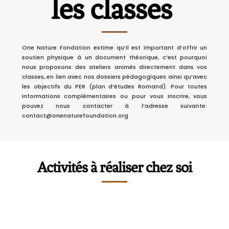
les classes
De
One Nature Fondation estime qu’il est important d’offrir un
plus
soutien physique à un document théorique, c’est pourquoi
nous proposons des ateliers animés directement dans vos
en
classes, en lien avec nos dossiers pédagogiques ainsi qu’avec
plus
les objectifs du PER (plan d’études Romand).
Pour toutes
d’abeilles
informations complémentaires ou pour vous inscrire, vous
sauvages
pouvez nous contacter à l’adresse suivante:
contact@onenaturefoundation.org
ne
parviennent
plus
à
trouver
Activités à réaliser chez soi
de
lieu
de
nidification
Les
à
bombes